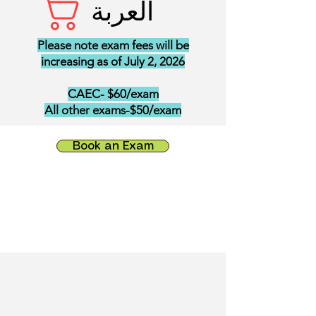
العربة
Please note exam fees will be
increasing as of July 2, 2026
CAEC- $60/exam
All other exams-$50/exam
Book an Exam