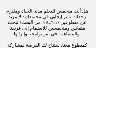
هل أنت متحمس للتعلم مدى الحياة وملتزم
بإحداث تأثير إيجابي في مجتمعك؟ لا مزيد
من البحث! تبحث TriCALA عن متطوعين
متفانين ومتحمسين للانضمام إلى فريقنا
والمساهمة في نمو برامجنا وإثرائها.
كمتطوع معنا، ستتاح لك الفرصة لمشاركة
معرفتك ومهاراتك وخبراتك مع مجموعة
متنوعة من المتعلمين. سواء كنت معلمًا ذا
خبرة، أو محترفًا في مجال معين، أو مجرد
شخص يحب إلهام الآخرين، فنحن نرحب بك
لتكون جزءًا من مجتمعنا النابض بالحياة.
يمكن أن تشمل مشاركتك توفير دروس
خصوصية فردية لمساعدة شخص بالغ على
تعلم اللغة الإنجليزية، أو تعلم القراءة أو
الكتابة، أو فهم الرياضيات.
لن تُحدث فرقًا في حياة أولئك الذين يتوقون
إلى توسيع آفاقهم فحسب، بل ستتاح لك
أيضًا فرصة التواصل مع الأفراد ذوي التفكير
المماثل الذين يشاركونك شغفك بالتعلم.
انضم إلينا في خلق بيئة شاملة وجذابة حيث