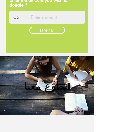
Enter the amount you wish to
donate
C$
Donate
تطوع معنا!