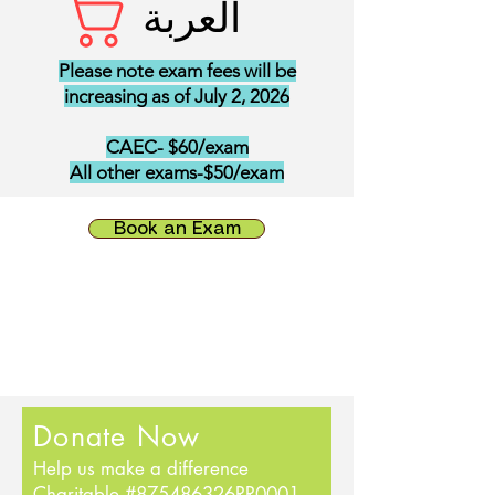
العربة
Please note exam fees will be
increasing as of July 2, 2026
CAEC- $60/exam
All other exams-$50/exam
Book an Exam
Donate Now
Help us make a difference
Charitable #875486326RR0001