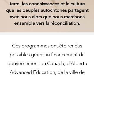
terre, les connaissances et la culture
que les peuples autochtones partagent
avec nous alors que nous marchons
ensemble vers la réconciliation.
Ces programmes ont été rendus
possibles grâce au financement du
gouvernement du Canada, d’Alberta
Advanced Education, de la ville de
Spruce Grove, de la ville de Stony
Plain, du comté de Parkland et de
CIRA.
Et bien sûr, un merci à nos partenaires
préférés en alphabétisation, nos
bibliothèques locales !