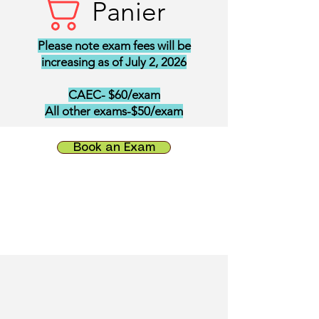
Panier
Please note exam fees will be
increasing as of July 2, 2026
CAEC- $60/exam
All other exams-$50/exam
Book an Exam