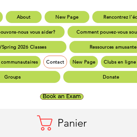
About
New Page
Rencontrez l'é
aison
New Page
Rencontrez l'équip
uvons-nous vous aider?
Comment pouvez-vous sou
nt pouvons-nous vous aider?
Comment pouvez-vous sout
/Spring 2026 Classes
Ressources amusante
inter/Spring 2026 Classes
Ressources amusante
 communautaires
Contact
New Page
Clubs en lign
bassadeurs communautaires
Communauté et souti
Groups
Donate
nauté et soutien
Communauté et soutien
Logement e
ct
New Page
Clubs en ligne TriCALA
Groups
Do
Book an Exam
Panier