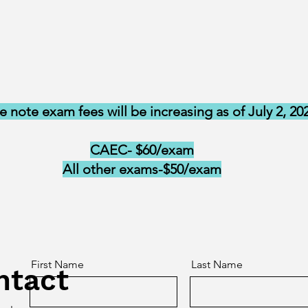
e note exam fees will be increasing as of July 2, 20
CAEC- $60/exam
All other exams-$50/exam
First Name
Last Name
ntact