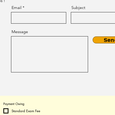
s !
Email
Subject
Message
Sen
Payment Owing
Standard Exam Fee