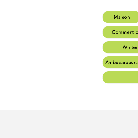
Maison
M
Comment po
Comme
Winter
W
Ambassadeurs
Am
Commu
Conta