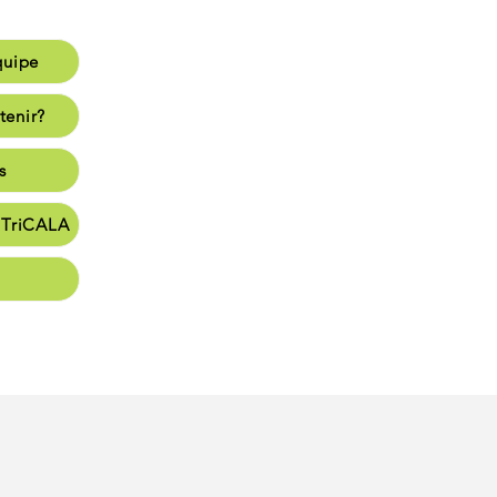
quipe
e
tenir?
enir?
s
s
e TriCALA
en
t vie
nate