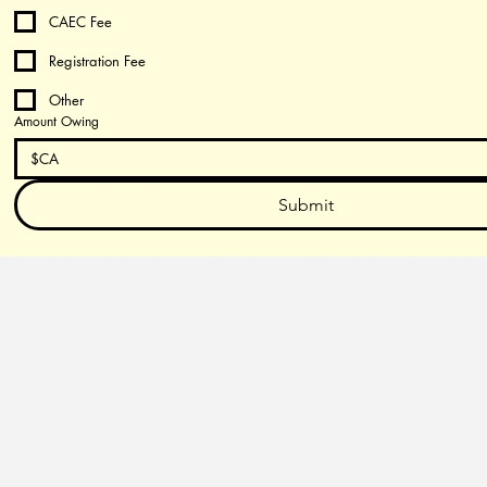
CAEC Fee
Registration Fee
Other
Amount Owing
$CA
Submit