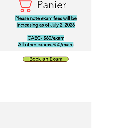
Panier
Please note exam fees will be
increasing as of July 2, 2026
CAEC- $60/exam
All other exams-$50/exam
Book an Exam