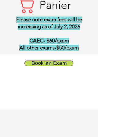
Panier
Please note exam fees will be
increasing as of July 2, 2026
CAEC- $60/exam
All other exams-$50/exam
Book an Exam