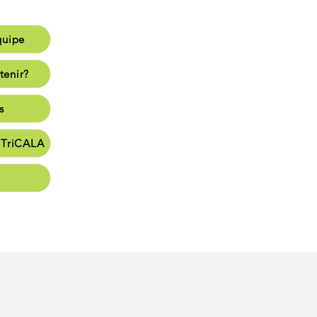
quipe
e
tenir?
enir?
s
s
e TriCALA
en
t vie
nate