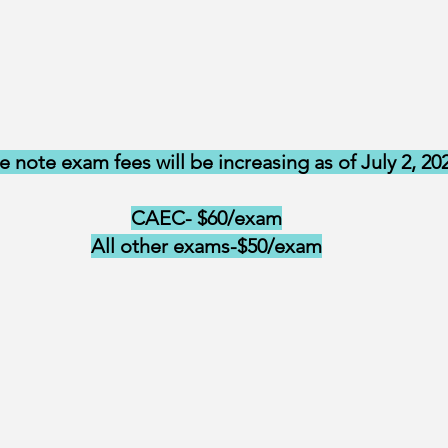
e note exam fees will be increasing as of July 2, 20
CAEC- $60/exam
All other exams-$50/exam