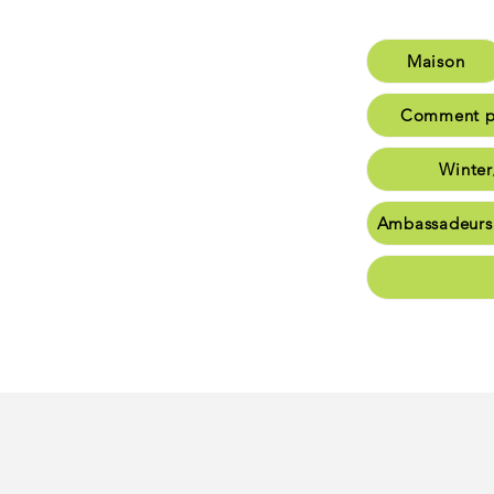
Maison
M
Comment po
Comme
Winter
W
Ambassadeurs
Am
Commu
Conta