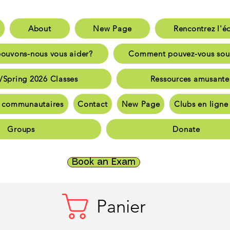
About
New Page
Rencontrez l'é
aison
New Page
Rencontrez l'équip
uvons-nous vous aider?
Comment pouvez-vous sou
nt pouvons-nous vous aider?
Comment pouvez-vous sout
/Spring 2026 Classes
Ressources amusante
inter/Spring 2026 Classes
Ressources amusante
 communautaires
Contact
New Page
Clubs en lign
bassadeurs communautaires
Communauté et souti
Groups
Donate
nauté et soutien
Communauté et soutien
Logement e
ct
New Page
Clubs en ligne TriCALA
Groups
Do
Book an Exam
Panier