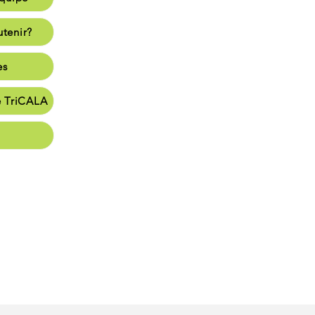
enir?
tenir?
s
es
en
e TriCALA
t vie
nate
Panier
026