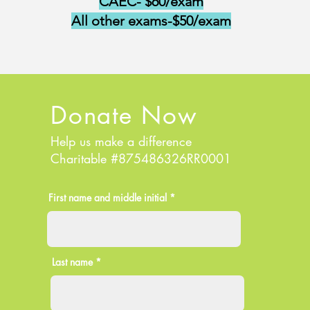
CAEC- $60/exam
All other exams-$50/exam
Donate Now
Help us make a difference
Charitable #875486326RR0001
First name and middle initial *
Last name *