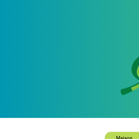
M
Maison