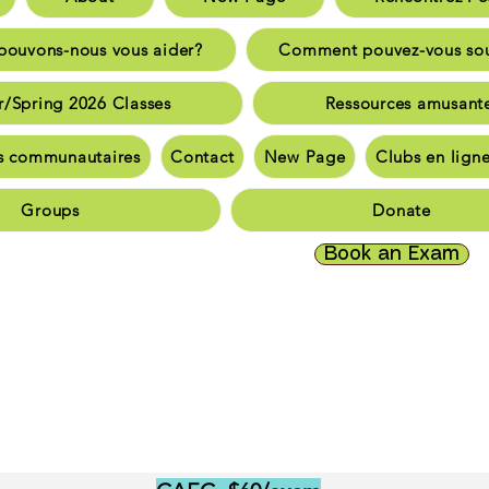
nt pouvons-nous vous aider?
Comment pouvez-vous sout
ouvons-nous vous aider?
Comment pouvez-vous sou
inter/Spring 2026 Classes
Ressources amusante
r/Spring 2026 Classes
Ressources amusant
bassadeurs communautaires
Communauté et souti
s communautaires
Contact
New Page
Clubs en lign
nauté et soutien
Communauté et soutien
Logement e
Groups
Donate
ct
New Page
Clubs en ligne TriCALA
Groups
Do
Book an Exam
se note exam fees will be increasing as of July 2, 2