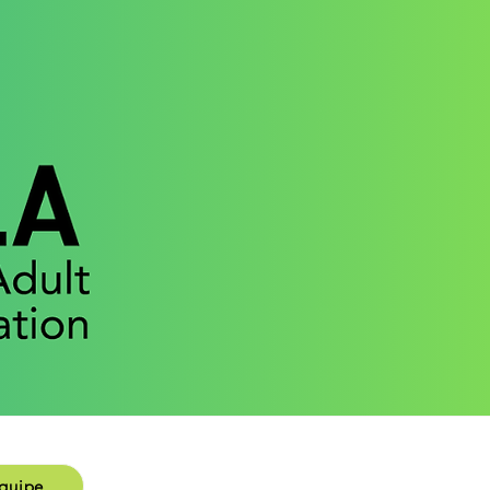
e
équipe