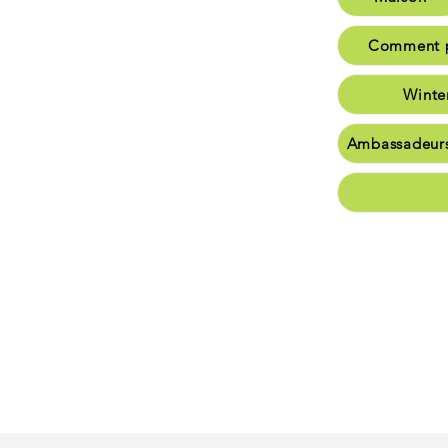
Comme
Comment p
W
Winte
Am
Ambassadeur
Commu
Conta
Plea