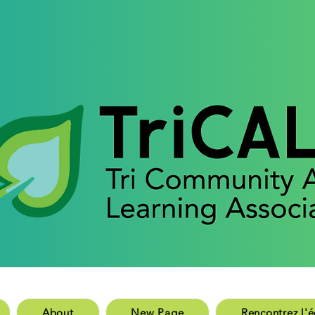
aison
New Page
Rencontrez l'équip
About
New Page
Rencontrez l'