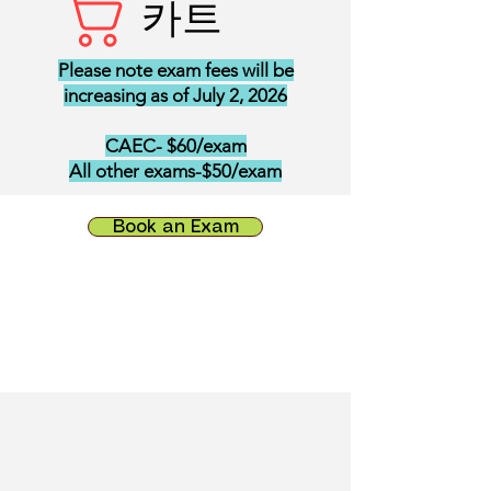
카트
Please note exam fees will be
increasing as of July 2, 2026
CAEC- $60/exam
All other exams-$50/exam
Book an Exam