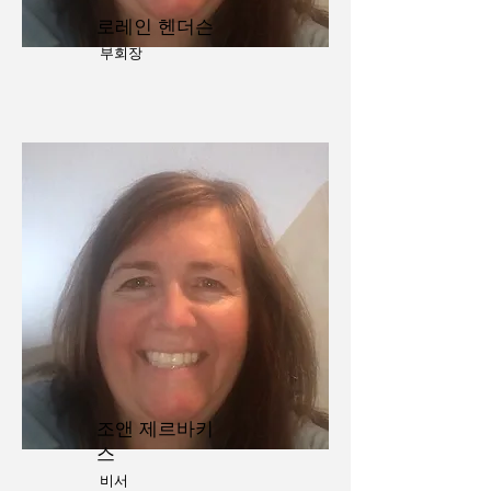
로레인 헨더슨
부회장
조앤 제르바키
스
비서