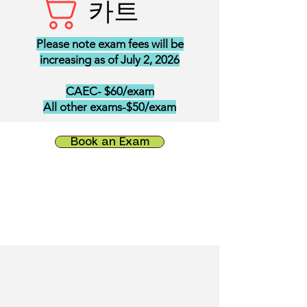
카트
Please note exam fees will be
increasing as of July 2, 2026
CAEC- $60/exam
All other exams-$50/exam
Book an Exam