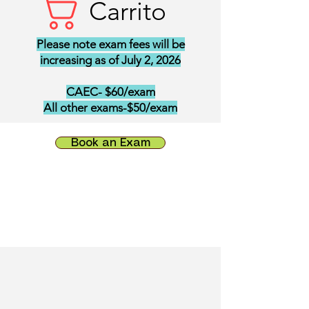
Carrito
Please note exam fees will be
increasing as of July 2, 2026
CAEC- $60/exam
All other exams-$50/exam
Book an Exam