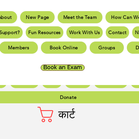
About
New Page
Meet the Team
How Can We
e
New Page
Meet the Team
How Can We He
Support?
Fun Resources
Work With Us
Contact
N
an You Support?
Fun Resources
Work With Us
New 
Members
Book Online
Groups
D
Page
New Page
New Page
New Page
New 
Page
New Page
New Page
New Page
New 
Book an Exam
ct
New Page
Forum
Members
Book Online
Gr
Donate
कार्ट