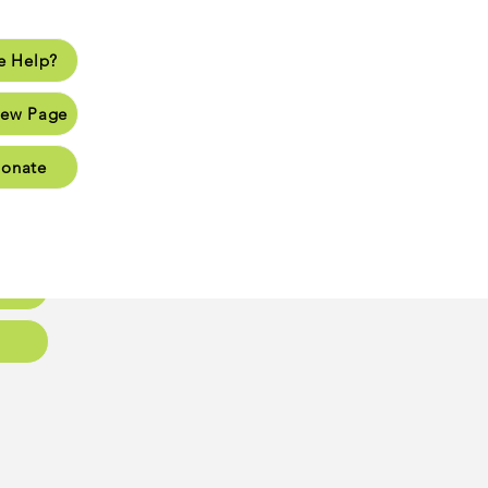
 Help?
lp?
ew Page
Page
onate
Page
Page
oups