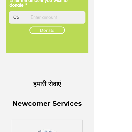
Enter the amount you wish to
donate
C$
Donate
हमारी सेवाएं
Newcomer Services