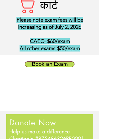
कार्ट
Please note exam fees will be
increasing as of July 2, 2026
CAEC- $60/exam
All other exams-$50/exam
Book an Exam
Donate Now
Help us make a difference
Charitable #875486326RR0001