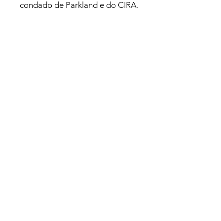
condado de Parkland e do CIRA.
E, claro, um agradecimento aos
nossos parceiros favoritos na
alfabetização, as nossas bibliotecas
locais!
City of
Spruce
Grove