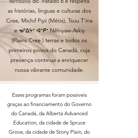
território do Tratado 6 e respeita
as histórias, línguas e culturas dos
Cree, Michif Piyii (Métis), Tsuu T'ina
e ᓀᐦᐃᔭᐤ ᐊᐢᑭᕀ Nêhiyaw-Askiy
(Plains Cree ) terras e todos os
primeiros povos do Canadá, cuja
presença continua a enriquecer
nossa vibrante comunidade.
Esses programas foram possíveis
graças ao financiamento do Governo
do Canadá, da Alberta Advanced
Education, da cidade de Spruce
Grove, da cidade de Stony Plain, do