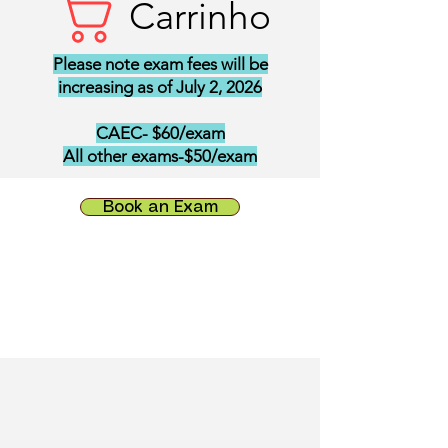
Carrinho
Please note exam fees will be
increasing as of July 2, 2026
CAEC- $60/exam
All other exams-$50/exam
Book an Exam