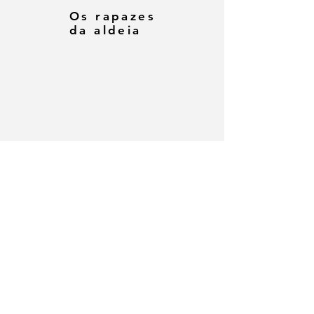
Os rapazes
da aldeia
Como
Fazer um
Dinossauro
de
Origami
por Gray
Powell