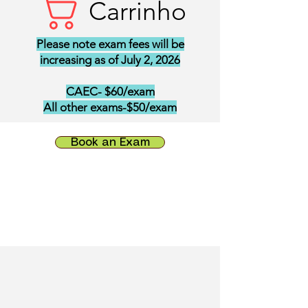
Carrinho
Please note exam fees will be
increasing as of July 2, 2026
CAEC- $60/exam
All other exams-$50/exam
Book an Exam