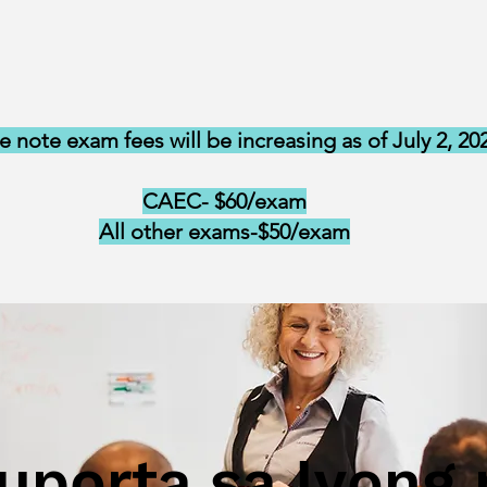
e note exam fees will be increasing as of July 2, 20
CAEC- $60/exam
All other exams-$50/exam
uporta sa Iyong