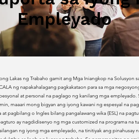
Empleyado
Iyong Lakas ng Trabaho gamit ang Mga Iniangkop na Solusyon sa
iCALA ng napakahalagang pagkakataon para sa mga negosyon
esyonal at personal na paglago ng kanilang mga empleyado.
amin, maaari mong bigyan ang iyong kawani ng espesyal na pa
 at pagbilang o Ingles bilang pangalawang wika (ESL) na pag
pagturo ay nagdidisenyo ng mga customized na programa na 
ilangan ng iyong mga empleyado, na tinitiyak ang pinahusay 