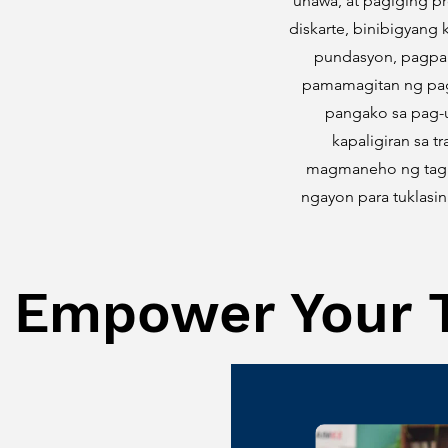
unawa, at pagiging p
diskarte, binibigyang
pundasyon, pagpap
pamamagitan ng pag-
pangako sa pag-u
kapaligiran sa 
magmaneho ng tagum
ngayon para tuklasi
Empower Your T