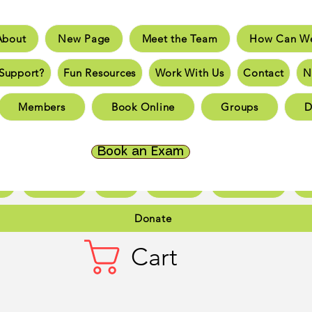
About
New Page
Meet the Team
How Can We
e
New Page
Meet the Team
How Can We He
Support?
Fun Resources
Work With Us
Contact
N
an You Support?
Fun Resources
Work With Us
New 
Members
Book Online
Groups
D
Page
New Page
New Page
New Page
New 
Page
New Page
New Page
New Page
New 
Book an Exam
ct
New Page
Forum
Members
Book Online
Gr
Donate
Cart