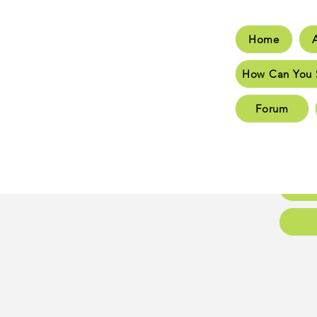
Home
Hom
How Can You 
How C
Forum
New 
New 
Conta