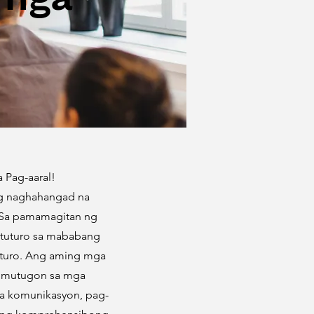
 Pag-aaral!
g naghahangad na
 Sa pamamagitan ng
gtuturo sa mababang
tuturo. Ang aming mga
tumutugon sa mga
na komunikasyon, pag-