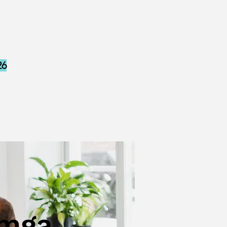
26
 mga