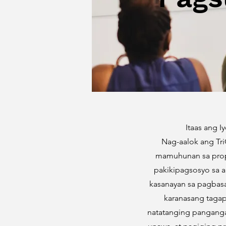
Itaas ang 
Nag-aalok ang Tr
mamuhunan sa prop
pakikipagsosyo sa 
kasanayan sa pagbasa
karanasang taga
natatanging panganga