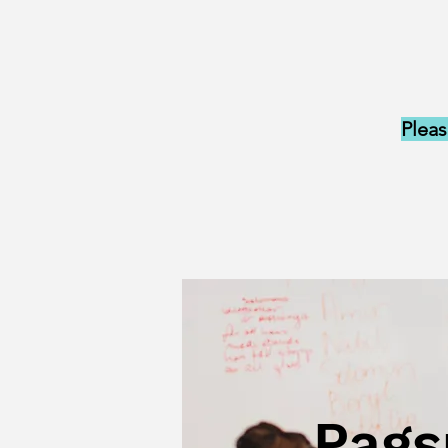
Pleas
Pags