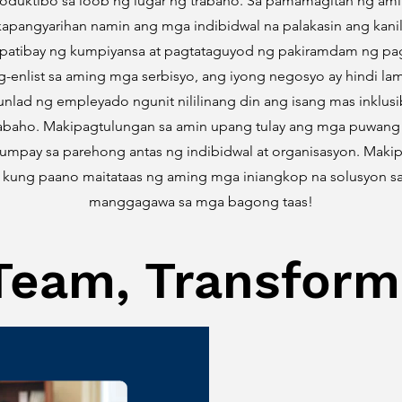
roduktibo sa loob ng lugar ng trabaho. Sa pamamagitan ng a
 kapangyarihan namin ang mga indibidwal na palakasin ang kan
atibay ng kumpiyansa at pagtataguyod ng pakiramdam ng pag
enlist sa aming mga serbisyo, ang iyong negosyo ay hindi l
nlad ng empleyado ngunit nililinang din ang isang mas inklus
trabaho. Makipagtulungan sa amin upang tulay ang mga puwang
pay sa parehong antas ng indibidwal at organisasyon. Maki
n kung paano maitataas ng aming mga iniangkop na solusyon sa
manggagawa sa mga bagong taas!
eam, Transform