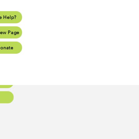
 Help?
lp?
ew Page
Page
onate
Page
Page
oups