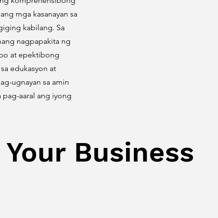
ming komprehensibong
ilang mga kasanayan sa
iging kabilang. Sa
amang nagpapakita ng
ibo at epektibong
 sa edukasyon at
pag-ugnayan sa amin
 pag-aaral ang iyong
 Your Business