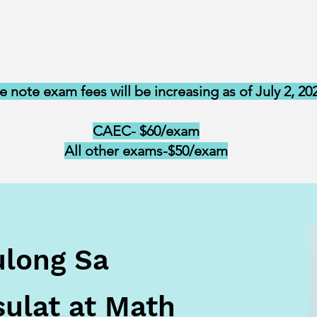
e note exam fees will be increasing as of July 2, 20
CAEC- $60/exam
All other exams-$50/exam
ulong Sa
ulat at Math