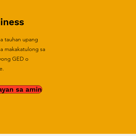
iness
ga tauhan upang
 na makakatulong sa
iyong GED o
e.
ayan sa amin