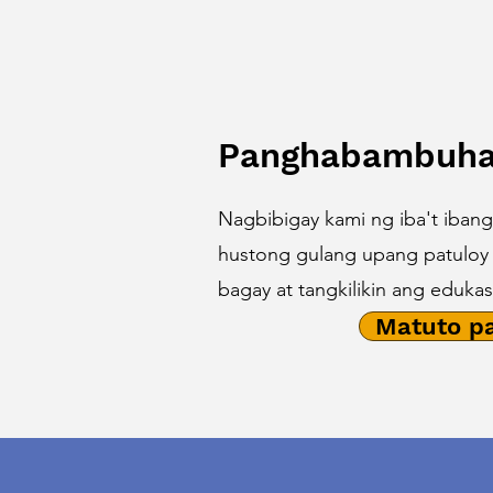
Panghabambuhay
Nagbibigay kami ng iba't ibang
hustong gulang upang patulo
bagay at tangkilikin ang eduka
Matuto p