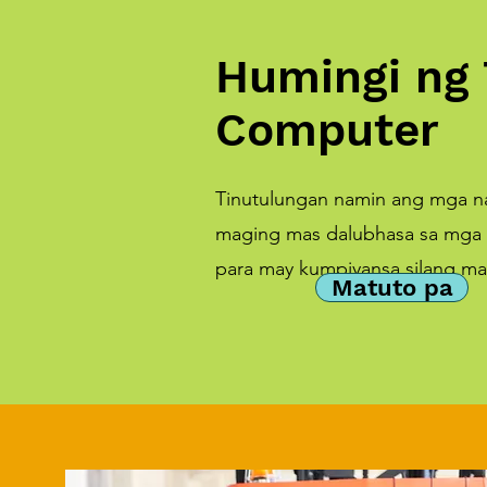
Humingi ng 
Computer
Tinutulungan namin ang mga n
maging mas dalubhasa sa mga 
para may kumpiyansa silang mag
Matuto pa