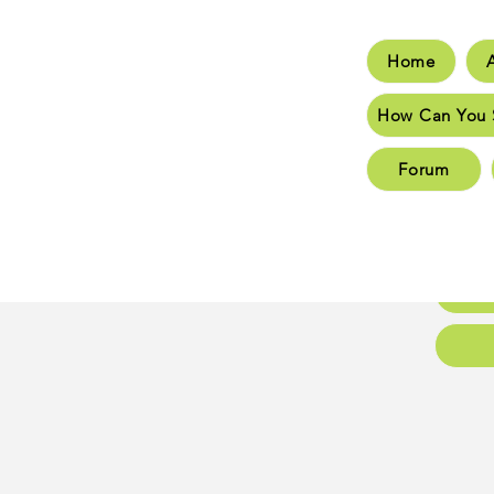
Home
Hom
How Can You 
How C
Forum
New 
New 
Conta