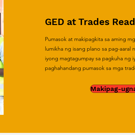
GED at Trades Read
Pumasok at makipagkita sa aming m
lumikha ng isang plano sa pag-aaral
iyong magtagumpay sa pagkuha ng 
paghahandang pumasok sa mga trad
Makipag-ugn