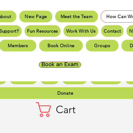
About
New Page
Meet the Team
How Can We
e
New Page
Meet the Team
How Can We He
Support?
Fun Resources
Work With Us
Contact
N
an You Support?
Fun Resources
Work With Us
New 
Members
Book Online
Groups
D
Page
New Page
New Page
New Page
New 
Page
New Page
New Page
New Page
New 
Book an Exam
ct
New Page
Forum
Members
Book Online
Gr
Donate
Cart