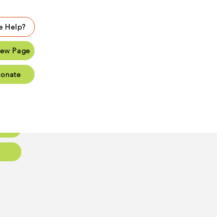
 Help?
lp?
ew Page
Page
onate
Page
Page
oups