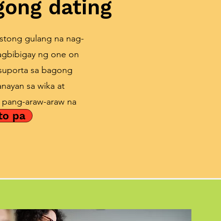
gong dating
stong gulang na nag-
agbibigay ng one on
 suporta sa bagong
nayan sa wika at
 pang-araw-araw na
to pa