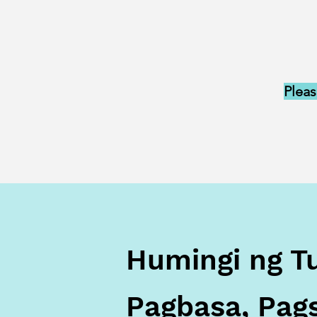
Pleas
Humingi ng T
Pagbasa, Pags