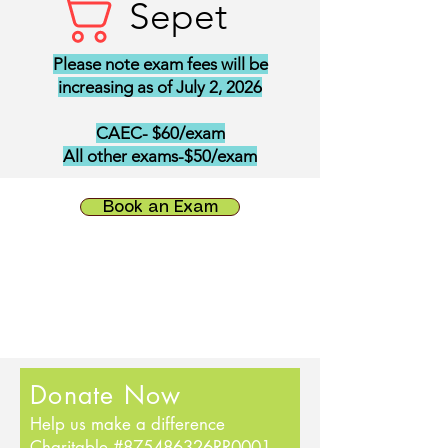
Sepet
Please note exam fees will be
increasing as of July 2, 2026
CAEC- $60/exam
All other exams-$50/exam
Book an Exam
Donate Now
Help us make a difference
Charitable #875486326RR0001