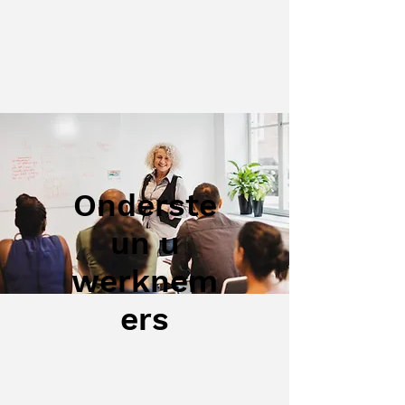
Onderste
un u
werknem
ers