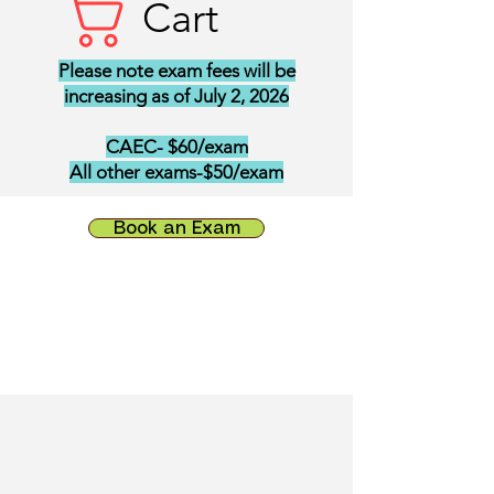
Cart
Please note exam fees will be
increasing as of July 2, 2026
CAEC- $60/exam
All other exams-$50/exam
Book an Exam