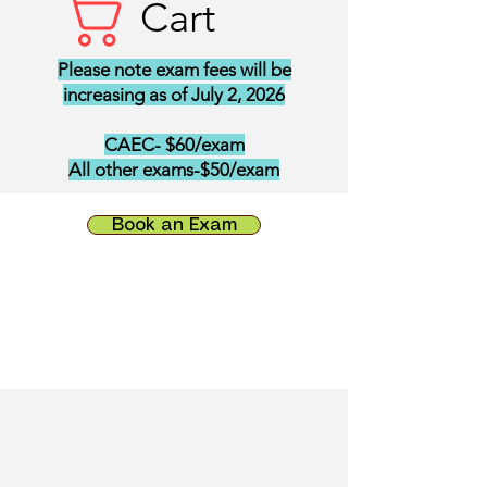
Cart
Please note exam fees will be
increasing as of July 2, 2026
CAEC- $60/exam
All other exams-$50/exam
Book an Exam